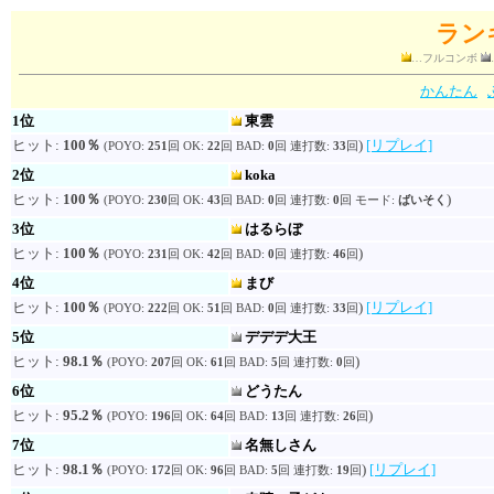
ラン
…フルコンボ
かんたん
1位
東雲
ヒット:
100％
)
[リプレイ]
(POYO:
251
回 OK:
22
回 BAD:
0
回 連打数:
33
回
2位
koka
ヒット:
100％
)
(POYO:
230
回 OK:
43
回 BAD:
0
回 連打数:
0
回 モード:
ばいそく
3位
はるらぼ
ヒット:
100％
)
(POYO:
231
回 OK:
42
回 BAD:
0
回 連打数:
46
回
4位
まび
ヒット:
100％
)
[リプレイ]
(POYO:
222
回 OK:
51
回 BAD:
0
回 連打数:
33
回
5位
デデデ大王
ヒット:
98.1％
)
(POYO:
207
回 OK:
61
回 BAD:
5
回 連打数:
0
回
6位
どうたん
ヒット:
95.2％
)
(POYO:
196
回 OK:
64
回 BAD:
13
回 連打数:
26
回
7位
名無しさん
ヒット:
98.1％
)
[リプレイ]
(POYO:
172
回 OK:
96
回 BAD:
5
回 連打数:
19
回