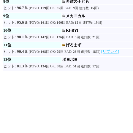
8位
奇蹟の子ども
ヒット:
96.7％
)
(POYO:
179
回 OK:
85
回 BAD:
9
回 連打数:
15
回
9位
メカニカル
ヒット:
95.6％
)
(POYO:
161
回 OK:
100
回 BAD:
12
回 連打数:
19
回
10位
KI-BYI
ヒット:
98.1％
)
(POYO:
142
回 OK:
126
回 BAD:
5
回 連打数:
21
回
11位
げろまず
ヒット:
90.4％
)
[リプレイ]
(POYO:
168
回 OK:
79
回 BAD:
26
回 連打数:
18
回
12位
ポヨポヨ
ヒット:
81.3％
)
(POYO:
134
回 OK:
88
回 BAD:
51
回 連打数:
17
回