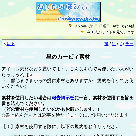
2026年8月9日 日曜日 16時13分54秒
今
1
人がサイトを見ています
＜
戻る
掲
/
絵
/
2
/
チャ
星のカービィ素材
アイコン素材などを置いてます。こんなものでも使いたい人がい
らっしゃればｗ
（一部他者さまからの提供素材もありますが、規約を守ってお使
いください）
素材を使用したい場合は
報告掲示板
に一言、素材を使用する旨を
書き込んでください。
（どの素材を使用したいのかもお願いします。）
☆書き込んだあとは返事を待たずにすぐにご使用いただけます。
【！】
素材を使用する際に、以下の規約をお守りください。