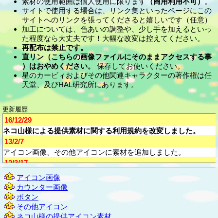
素材の使用範囲は個人使用に限ります
（商用利用不可）
。
サイトで使用する場合は、リンク集といったページにこの
サイトへのリンクを張ってくださると嬉しいです（任意）
加工については、色あいの調整や、少し手を加えるといっ
た程度なら大丈夫です！大幅な改変は控えてください。
再配布は禁止です。
直リン（こちらの画像ファイルにそのままアクセスする事
）はおやめください。
保存してお使いください。
星のカービィおよびその他関連キャラクターの著作権は任
天堂、及びHAL研究所にあります。
更新履歴
16/12/29
ネコ山様による提供素材に関する利用規約を改変しました。
13/2/7
アイコン画像、その他アイコンに素材を追加しました。
12/3/17
ネコ山様による提供素材の一部を差し替えました。
アイコン画像
12/3/4
カウンター画像
ネコ山様による提供素材に関する利用規約を改変しました。
ボタン
12/1/31
その他アイコン
ネコ山様による提供アイコン素材を追加しました [背景画像]
ネコ山様の提供アイコン素材