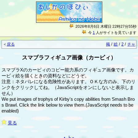
2026年8月6日 木曜日 22時27分55秒
今
1
人がサイトを見ています
＜
戻る
掲
/
絵
/
2
/
チャ
スマブラフィギュア画像（カービィ）
スマブラXのカービィのコピー能力系のフィギュア画像です。カ
ービィ絵を描くときの資料などにどうぞ。
注意：ネタバレになる危険性があります。ＯＫな方のみ、下のリ
ンクをクリックしてね。（JavaScriptをオンにしないと表示しま
せん）
We put images of trophys of Kirby's copy abilities from Smash Bro
s Brawl. Click the link below to view them.(JavaScript needs to be
enabled)
見る
▲上へ